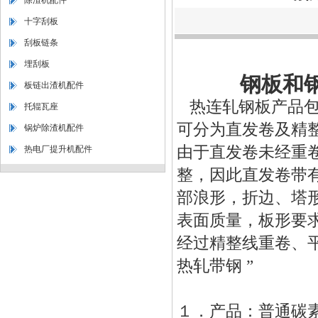
除渣机配件
十字刮板
刮板链条
埋刮板
钢板和
板链出渣机配件
热连轧钢板产品
托辊瓦座
可分为直发卷及精
锅炉除渣机配件
由于直发卷未经重
热电厂提升机配件
整，因此直发卷带
部浪形，折边、塔
表面质量，板形要
经过精整线重卷、
热轧带钢
”
１．产品：普通碳