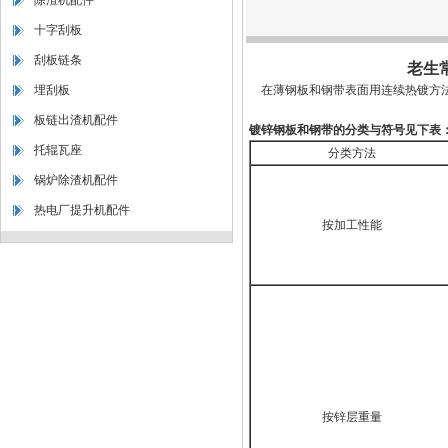
除渣机配件
十字刮板
刮板链条
老生
埋刮板
在薄钢板和钢带表面用连续热镀方法
板链出渣机配件
镀锌钢板和钢带的分类与符号见下表
托辊瓦座
分类方法
锅炉除渣机配件
热电厂提升机配件
按加工性能
按锌层重量